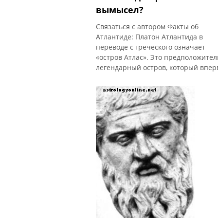
вымысел?
Связаться с автором Факты об
Атлантиде: Платон Атлантида в
переводе с греческого означает
«остров Атлас». Это предположите
легендарный остров, который впе
упоминается в диалогах Платона Т
и Критий . Согласно Платону, Атла
была военно-морским островом,
который находился «перед Столпа
Геркулеса», который сейчас являет
Гибралтарским проливом. Временн
шкала, указанн