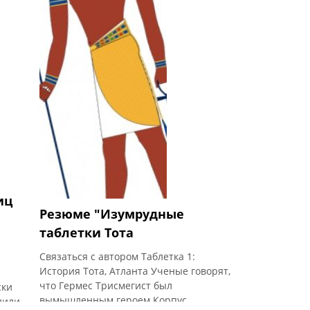
иц
Резюме "Изумрудные
таблетки Тота
Связаться с автором Таблетка 1:
История Тота, Атланта Ученые говорят,
что Гермес Трисмегист был
ски
вымышленным героем Корпус
дили