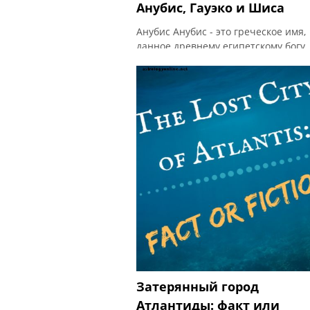
Анубис, Гауэко и Шиса
Анубис Анубис - это греческое имя,
данное древнему египетскому богу
загробной жизни и мумификации с
головой шакала. Говорят, что он
защитник мертвых. Его жена - боги
Анпут, а их дочь - богиня по имени
Кебечет. Ни одно похоронное шест
в древнем Египте не было бы полн
без марширующего Анубиса, ведущ
покойного к месту их последнего
отдыха. Согласно легенде, Сет, брат
Затерянный город
Атлантиды: факт или