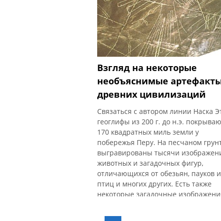
современными технологиями и
информацией эти структуры броса
вызов логике и вводят
Взгляд на некоторые
необъяснимые артефакт
древних цивилизаций
Связаться с автором линии Наска Э
геоглифы из 200 г. до н.э. покрыва
170 квадратных миль земли у
побережья Перу. На песчаном грун
выгравированы тысячи изображен
животных и загадочных фигур,
отличающихся от обезьян, пауков и
птиц и многих других. Есть также
некоторые загадочные изображени
симметричных форм и того, что
выглядит как посадочные полосы. 