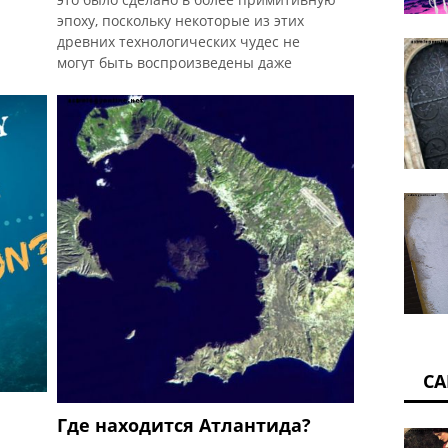
эпоху, поскольку некоторые из этих
древних технологических чудес не
могут быть воспроизведены даже
сегодня, а другие считаются намного
опередившими свое время., Намеки на
их происхождение также можно найти в
ня
священных писаниях и переносить
технические элементы в признанные
вие
древние культуры, такие как греки и их
ым
использование гидравлики и пара или
его
древние египетские династии и их
великолепные пирамиды. Но это не
 О
заканчивается
СА
Где находится Атлантида?