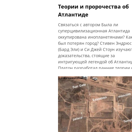
Теории и пророчества об
Атлантиде
Связаться с автором Была ли
суперцивилизационная Атлантида
оккупирована инопланетянами? Ка
был потерян город? Стивен Эндрюс
(Бард Эли) и Си Джей Стоун изучаю
доказательства, стоящие за
интригующей легендой об Атланти
Платон разработал ранние теории 
Атлантиде «... для этих историй
расскажите о могущественной держ
которая неспровоцировала экспед
против всей Европы и Азии и кото
ваш город