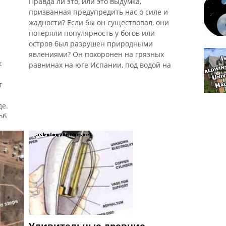
Правда ли это, или это выдумка,
призванная предупредить нас о силе и
жадности? Если бы он существовал, они
потеряли популярность у богов или
остров был разрушен природными
явлениями? Он похоронен на грязных
к
равнинах на юге Испании, под водой на
т
де.
об
аве,
ицию
рой