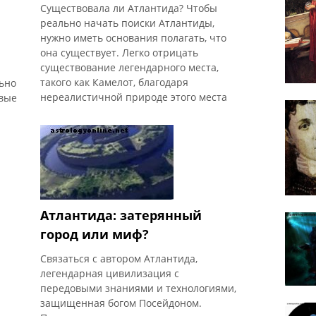
Существовала ли Атлантида? Чтобы
реально начать поиски Атлантиды,
нужно иметь основания полагать, что
она существует. Легко отрицать
существование легендарного места,
такого как Камелот, благодаря
льно
нереалистичной природе этого места
рвые
(мечи, застрявшие в волшебных камнях,
имей
волшебники и ведьмы, волшебные
нтида
женщины, спящие под водой на
вечность, ожидающие, чтобы какой-то
ми
парень волшебно меч). Атлантида,
ся
однако, не постигла эта участь. История
ая
Атлантиды достаточно реалистична ,
Атлантида: затерянный
чтобы поверить, что она просто могла
существовать ... где-то.
город или миф?
Жизнеспособных аргументов против
Связаться с автором Атлантида,
существования Атлантиды мало. Са
легендарная цивилизация с
передовыми знаниями и технологиями,
защищенная богом Посейдоном.