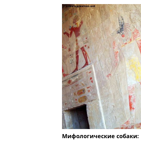
по планете. Это также считается
местом, где собираются «уникальн
люди с их «уникальными»
убеждениями. Таким образом, когда
1934 году распространилась ист
Мифологические собаки: