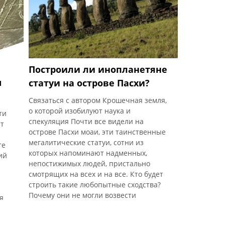
ют
Построили ли инопланетяне
ы
статуи на острове Пасхи?
Связаться с автором Крошечная земля,
о которой изобилуют наука и
ти
спекуляция Почти все видели на
ют
острове Пасхи моаи, эти таинственные
мегалитические статуи, сотни из
те
которых напоминают надменных,
ий
непостижимых людей, пристально
смотрящих на всех и на все. Кто будет
строить такие любопытные сходства?
Почему они не могли возвести
я
пирамиды, как все остальные? Имейте в
виду, что остров Пасхи является самым
Люди