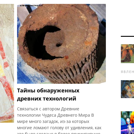
Герметикум, но в арабской
герметической литературе Аполлоний
ые»
(Балны) Тианы ассоциируется с
Гермесом. Аполлоний - историческая
 в
фигура, в отличие от легендарного
Гермеса Трисмегиста. Он был врачом,
магом и духовным человеком. Вот
фрагмент из «Письма Аполлония
Тианского» , переведенного
ЯВЛЕ
Тайны обнаруженных
древних технологий
Связаться с автором Древние
технологии Чудеса Древнего Мира В
мире много загадок, из-за которых
многие ломают голову от удивления, как
это было сделано в более примитивную