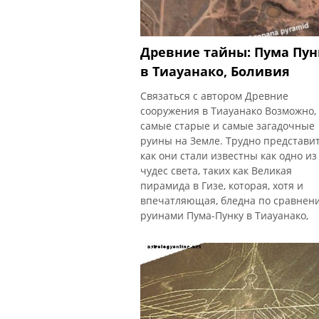
Древние тайны: Пума Пун
в Тиауанако, Боливия
Связаться с автором Древние
сооружения в Тиауанако Возможно, 
самые старые и самые загадочные
руины на Земле. Трудно представит
как они стали известны как одно из
чудес света, таких как Великая
пирамида в Гизе, которая, хотя и
впечатляющая, бледна по сравнен
руинами Пума-Пунку в Тиауанако,
Южная Америка. Руины Пума Пунку
являются одним из четырех
сооружений древнего города
Тиауанако. Другие три структуры - 
пирамида Акапана, платформа
Каласасайя и Подземный храм. Даж