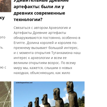
Удивительные древние
артефакты: были ли у
древних современные
ку
технологии?
Связаться с автором Археология и
Артефакты Древние артефакты
это
обнаруживаются постоянно, особенно в
Египте. Долина королей и королев по-
ь,
прежнему вызывает большой интерес,
и с момента открытия Тутанхамона наш
интерес к археологии и всем ее
великим открытиям возрос. По всему
ию с
миру мы, кажется, слышим о новых
находках, объясняющих, как жило
племя, или об очаровательных
предметах, которые помогли
египетской мумии в следующей жизни.
это
Сколько бы раз мы ни смотрели это по
телевизору, нас н
е с