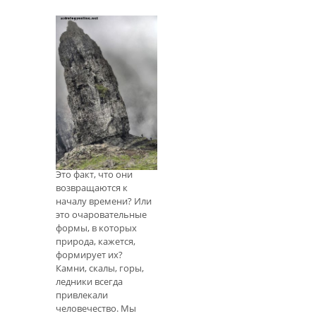
ведьме, выполняя
такие функции, как
защита и
руководство, обучая
ведьму магическим
и целебным
искусствам или, в
Сверхъестественн
случае плохих ведьм,
ые и мифические
выполнять свои
камни
приказы, совершая
Шотландии
зловещие поступки.
В популярных
Связаться с автором
средствах массовой
Это факт, что они
возвращаются к
началу времени? Или
это очаровательные
формы, в которых
природа, кажется,
формирует их?
Камни, скалы, горы,
ледники всегда
привлекали
человечество. Мы