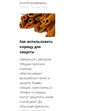
хотите развивать,
совершенствовать
или увеличивать в
своей жизни. Идея
состоит в том, чтобы
использовать
энергию Новой
Луны, чтобы
посадить семя или
Как использовать
пожелать движения
корицу для
и наблюдать, как оно
защиты
расцветает на
протяжении всего
Связаться с автором
лунного цикла.
Общие палочки
Написание чека об
корицы
изобилии в
обеспечивают
новолуние - это
волшебное тепло и
способ создания
защиту Травы,
финансового
специи, кристаллы, а
изобилия, хотя вы
теперь и корица
также можете
могут защитить меня
и мой дом? Да,
обычная пряность,
используемая во