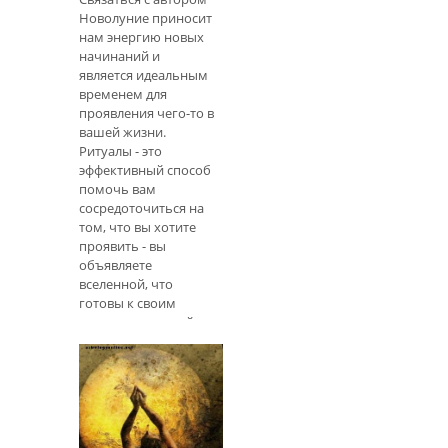
были предприняты
Новолуние приносит
попытки предсказать
нам энергию новых
и даже
начинаний и
контролировать
является идеальным
солнце, ветер и
временем для
дождь. Хорошая
проявления чего-то в
погода обеспечит
вашей жизни.
обильный урожай
Ритуалы - это
эффективный способ
помочь вам
сосредоточиться на
том, что вы хотите
проявить - вы
объявляете
вселенной, что
готовы к своим
намерениям прийти
к вам. Чем более
личным является
ритуал, тем более он
становится мощным,
поэтому я
рекомендую вам со