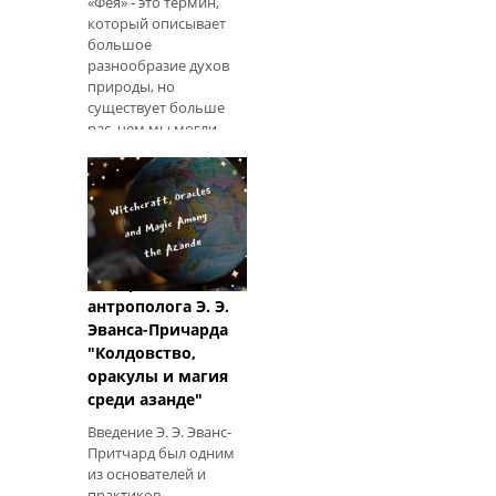
«Фея» - это термин,
который описывает
большое
разнообразие духов
природы, но
существует больше
рас, чем мы могли
бы знать. Помнить,
что нет двух
одинаковых фей
(точно так же, как нет
дву
Обзор
антрополога Э. Э.
Эванса-Причарда
"Колдовство,
оракулы и магия
среди азанде"
Введение Э. Э. Эванс-
Притчард был одним
из основателей и
практиков