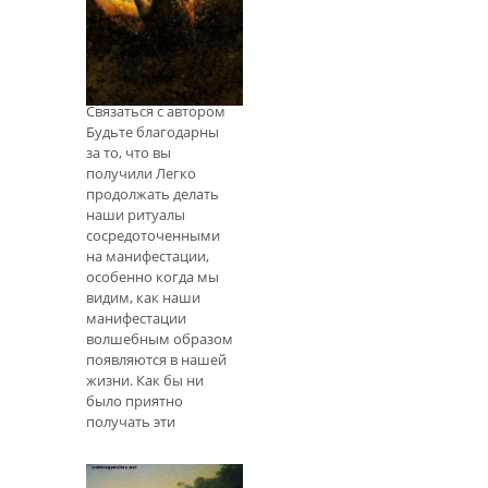
временем создать
Ритуал
свой собственный.
Благодарности
Пока вы не сможете
Новолуния /
создавать свои
Полнолуния
собственные
ритуалы, не
Связаться с автором
стесняйтесь
Будьте благодарны
начинать с одного из
за то, что вы
них или попробовать
получили Легко
все
продолжать делать
наши ритуалы
сосредоточенными
на манифестации,
особенно когда мы
видим, как наши
манифестации
волшебным образом
появляются в нашей
жизни. Как бы ни
было приятно
получать эти
замечательные дары
от наших лунных
ритуалов, вам