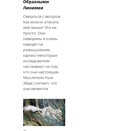
Образными
Линиями
Связаться с автором
Как можно описать
лей-линии? Это не
просто. Они
невидимы и очень
наводят на
размышления;
однако некоторые
исследователи
настаивают на том,
что они настоящие.
Мыслители Нью
Эйдж считают, что
они являются
«священными»
сочетаниями
древних и
религиозных мест по
воображаемым
линиям. Другие
исследователи па