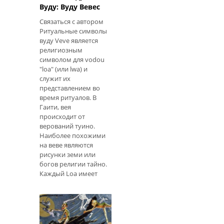
сочувствием - вещи
Вуду: Вуду Вевес
связаны друг с
Связаться с автором
другом! Знаменитая
Ритуальные символы
герметическая
вуду Veve является
максима «как выше,
религиозным
так и ниже»
символом для vodou
предполагает, что
"loa" (или lwa) и
событи
служит их
представлением во
время ритуалов. В
Гаити, вея
происходит от
верований туино.
Наиболее похожими
на веве являются
рисунки земи или
богов религии тайно.
Каждый Loa имеет
свое уникальное
veve, хотя
региональные
различия в н