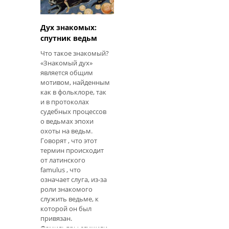
Дух знакомых:
спутник ведьм
Что такое знакомый?
«Знакомый дух»
является общим
мотивом, найденным
как в фольклоре, так
и в протоколах
судебных процессов
о ведьмах эпохи
охоты на ведьм.
Говорят , что этот
термин происходит
от латинского
famulus , что
означает слуга, из-за
роли знакомого
служить ведьме, к
которой он был
привязан.
Фамильяры служили