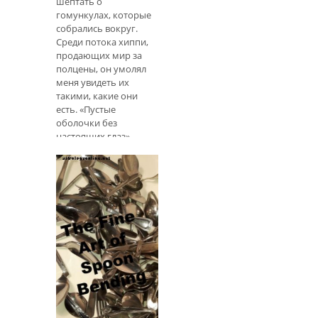
шептать о
гомункулах, которые
собрались вокруг.
Среди потока хиппи,
продающих мир за
полцены, он умолял
меня увидеть их
такими, какие они
есть. «Пустые
оболочки без
настоящих глаз»,
продолжил он. Зате
Изобразительное
искусство
изгибания ложки
Связаться с автором
Что такое изгиб
ложки? Изгиб ложки