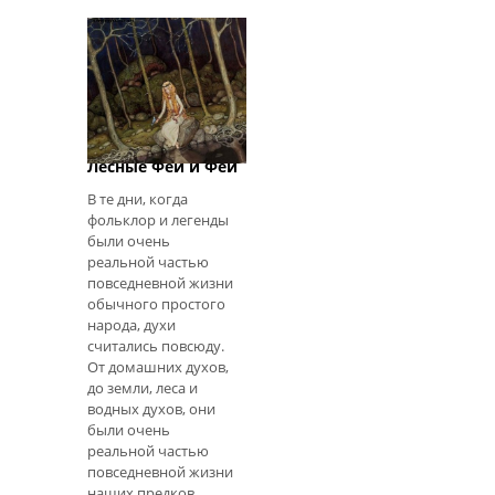
связаны. Они
являются частью
Духи Природы:
Лесные Феи и Феи
В те дни, когда
фольклор и легенды
были очень
реальной частью
повседневной жизни
обычного простого
народа, духи
считались повсюду.
От домашних духов,
до земли, леса и
водных духов, они
были очень
реальной частью
повседневной жизни
наших предков.