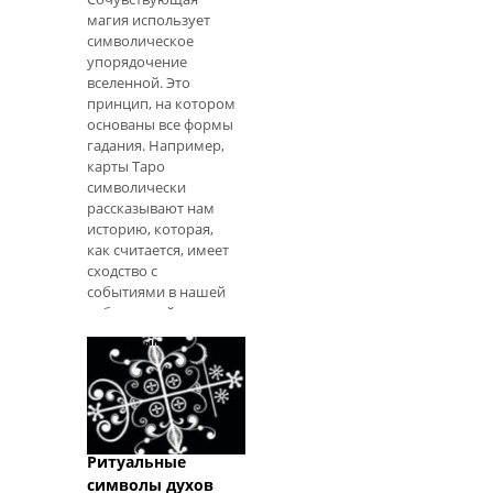
структура Азанде
магия использует
построена вокруг
символическое
убеждений о
упорядочение
колдовстве и о том,
вселенной. Это
как азанде
принцип, на котором
основаны все формы
гадания. Например,
карты Таро
символически
рассказывают нам
историю, которая,
как считается, имеет
сходство с
событиями в нашей
собственной жизни.
И когда мы смотрим
в хрустальный шар,
мы можем увидеть
что-то, что
напоминает нам о
чем-то еще. Это то,
что мы
Ритуальные
подразумеваем под
символы духов