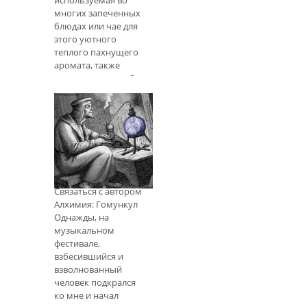
многих запеченных
блюдах или чае для
этого уютного
теплого пахнущего
аромата, также
хороша для вашей
общей защиты. Вы
можете сказать: «Ну,
какую защиту может
дать мне корица?» и
"Как я должен
использовать эту
волшебную специю
Гомункул
для защиты своего
Связаться с автором
личного
Алхимия: Гомункул
пространства?"
Однажды, на
Чтобы получить
музыкальном
ответы на эти и
фестивале,
другие вопросы, нам
взбесившийся и
придется оглянуться
взволнованный
на сотни, а то и н
человек подкрался
ко мне и начал