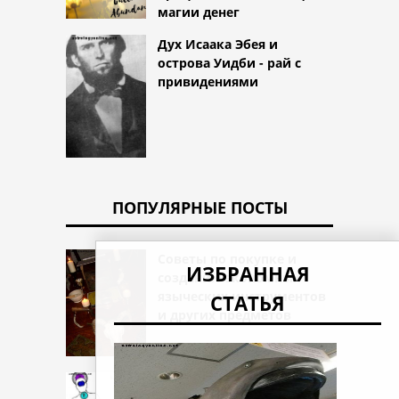
магии денег
Дух Исаака Эбея и
острова Уидби - рай с
привидениями
ПОПУЛЯРНЫЕ ПОСТЫ
Советы по покупке и
ИЗБРАННАЯ
созданию экономных
языческих инструментов
СТАТЬЯ
и других предметов
Сила ведьм: источники