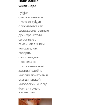
Понимание
Филгьюра
Fylgjur
(множественное
число от Fylgja)
описывается как
сверхъестественные
духи-хранители,
связанные с
семейной линией,
которые, как
говорят,
сопровождают
человека на
протяжении всей
жизни. Подобно
многим понятиям в
скандинавской
мифологии, иногда
Филгья трудно
понять или
объяснить. Fylgja, в
переводе с