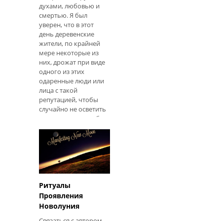
духами, любовью и
смертью. Я был
уверен, что в этот
день деревенские
жители, по крайней
мере некоторые из
них, дрожат при виде
одного из этих
одаренные люди или
лица с такой
репутацией, чтобы
случайно не осветить
их колдунами, чтобы
вызвать у него
неприязнь ". -
Преподобный
Освальд Кокейн, 1864
Погода. Самые
непредсказуемые и
наиболее важные для
Ритуалы
тех, кто живет за
Проявления
пределами земли, на
Новолуния
протяжении веков
Связаться с автором