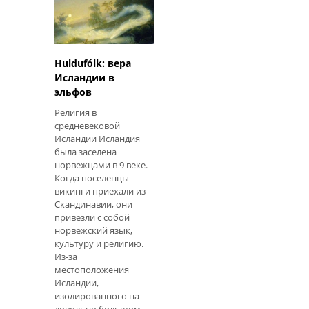
духовно мирно после
того, как вы
совершаете лунный
ритуал,
сосредоточившись
Huldufólk: вера
вокруг
Исландии в
благодарности. Вы
эльфов
Религия в
средневековой
Исландии Исландия
была заселена
норвежцами в 9 веке.
Когда поселенцы-
викинги приехали из
Скандинавии, они
привезли с собой
норвежский язык,
культуру и религию.
Из-за
местоположения
Исландии,
изолированного на
довольно большом