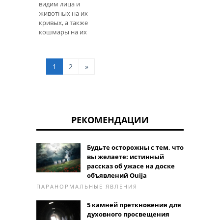
видим лица и
животных на их
кривых, а также
кошмары на их
силуэтах. Так
удивительно ли, что
вокруг камней
1
2
»
выросли легенды и
мифы? Но мифы не
единственные исто
РЕКОМЕНДАЦИИ
Будьте осторожны с тем, что
вы желаете: истинный
рассказ об ужасе на доске
объявлений Ouija
ПАРАНОРМАЛЬНЫЕ ЯВЛЕНИЯ
5 камней преткновения для
духовного просвещения