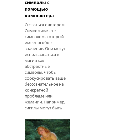
символы с
помощью
компьютера
Связаться с автором
Символ является
символом, который
имеет особое
значение. Они могут
использоваться в
магии как
абстрактные
символы, чтобы
сфокусировать ваше
бессознательное на
конкретной
проблеме или
желании. Например,
сигилы могут быть
использованы для
того, чтобы помочь
вам обрести
уверенность,
защитить или