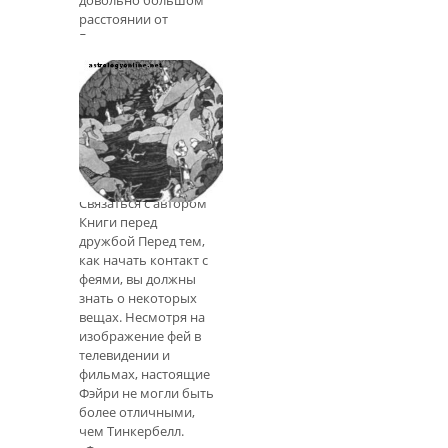
расстоянии от
Европы, старая
норвежская религия
выжила в Исландии
намного позже, чем
Феи
Связаться с автором
Книги перед
дружбой Перед тем,
как начать контакт с
феями, вы должны
знать о некоторых
вещах. Несмотря на
изображение фей в
телевидении и
фильмах, настоящие
Фэйри не могли быть
более отличными,
чем Тинкербелл.