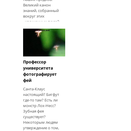
Великий канон
знаний, собранный
вокруг этих
«крошечных людей»
(которые часто были
совсем не очень
маленькими!).
Мифологи, как
правило, изучали
пантеоны великих
богов и богинь,
Профессор
приключения
университета
которых были
фотографирует
фей
Санта-Клаус
настоящий? Бигфут
где-то там? Есть ли
монстр Лох-Несс?
Зубная фея
существует?
Некоторым людям
утверждение о том,