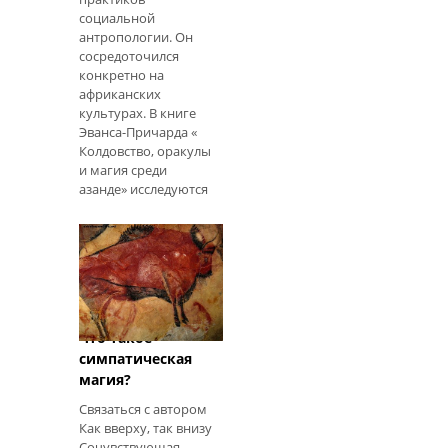
социальной
антропологии. Он
сосредоточился
конкретно на
африканских
культурах. В книге
Эванса-Причарда «
Колдовство, оракулы
и магия среди
азанде» исследуются
верования и обряды
группы азанде в
Судане, Африка. В
этом Эванс-Притчард
рассматривает
отношения Азанде
как «магию» и то, как
Что такое
эти отношения
симпатическая
влияют на
социальную
магия?
структуру в
Связаться с автором
сообществе Азанде.
Как вверху, так внизу
Социальная
Сочувствующая