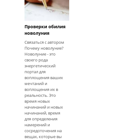
древнескандинавског
о, означает
Проверки обилия
новолуния
Связаться с автором
Почему новолуние?
Новолуние - это
своего рода
энергетический
портал для
воплощения ваших
мечтаний и
воплощения их в
реальность. Это
время новых
начинаний и новых
начинаний, время
для определения
намерений и
сосредоточения на
вещах, которые вы