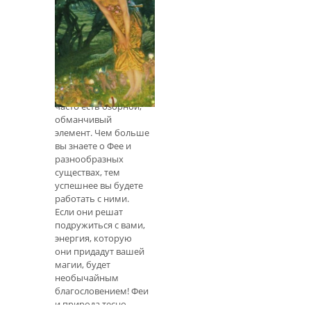
привлечь к вам
деньги. Они не
Как привлечь фей
должны быть
сложными или очень
Знакомство с
художественными,
честными людьми
Не все Феи милые и
добрые - среди них
часто есть озорной,
обманчивый
элемент. Чем больше
вы знаете о Фее и
разнообразных
существах, тем
успешнее вы будете
работать с ними.
Если они решат
подружиться с вами,
энергия, которую
они придадут вашей
магии, будет
необычайным
благословением! Феи
и природа тесно