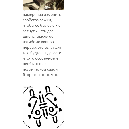
- это процесс
целенаправленного
намерения изменить
свойства ложки,
чтобы ее было легче
согнуть. Есть две
школы мысли об
изгибе ложки. Во-
первых, это выглядит
так, будто вы делаете
что-то особенное и
необычное с
психической силой.
Второе - это то, что,
сосредоточившись и
сосредоточившись
Как создать
магические