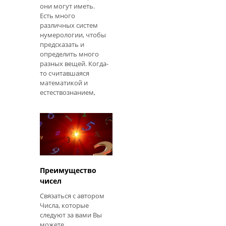
они могут иметь.
Есть много
различных систем
нумерологии, чтобы
предсказать и
определить много
разных вещей. Когда-
то считавшаяся
математикой и
естествознанием,
нумерология теперь
рассматривается как
оккультное
исследование,
используемое для
астрологии и
гадательных
искусств. Таблица
Преимущество
числовых знач
чисел
Связаться с автором
Числа, которые
следуют за вами Вы
можете