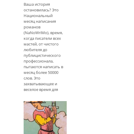
Ваша история
остановилась? Это
Национальный
месяц написания
романов
(NaNoWriMo), время,
когда писатели всех
мастей, от чистого
любителя до
публицистического
профессионала,
пытаются написать в
месяц более 50000
слов. Это
захватывающее и
веселое время для
многих людей,
которые любят
писать и любят этот
вызов, но примерно
сейчас многие люди,
которые находятся в
этой точке, пережива