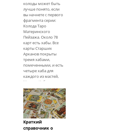
колоды может быть
лучше понято, если
вы начнете с первого
фрагмента серии:
Колода Таро
Материнского
Пейзажа. Около 78
карт есть хабы. Все
карты Старших
Арканов покрыты
тремя хабами,
помеченными, и есть
четыре хаба для
каждого из мастей,
Жезлов, Кубков,
Мечей и Пентаклей.
Эта статья объ
Краткий
справочник о