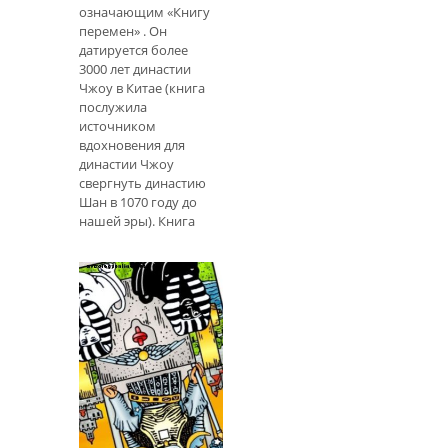
означающим «Книгу
перемен» . Он
датируется более
3000 лет династии
Чжоу в Китае (книга
послужила
источником
вдохновения для
династии Чжоу
свергнуть династию
Шан в 1070 году до
нашей эры). Книга
является
фундаментом как
конфуцианства, так и
даосизма (несмотря
на различие этих
двух философий).
Называй меня как
хочешь, но гадание
Как определить
И Цзин дало мне
поддельные
удивительно
устройства
хороший совет на
чтения карт Таро