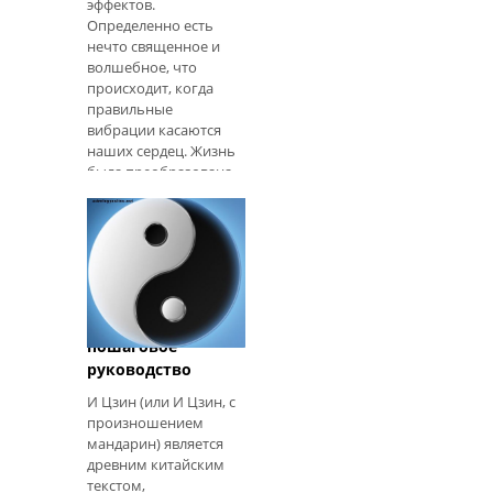
эффектов.
Определенно есть
нечто священное и
волшебное, что
происходит, когда
правильные
вибрации касаются
наших сердец. Жизнь
была преобразована
музыкой
Чинг Чинг:
пошаговое
руководство
И Цзин (или И Цзин, с
произношением
мандарин) является
древним китайским
текстом,