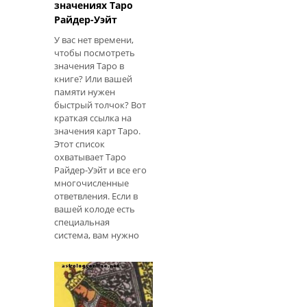
значениях Таро
Райдер-Уэйт
У вас нет времени,
чтобы посмотреть
значения Таро в
книге? Или вашей
памяти нужен
быстрый толчок? Вот
краткая ссылка на
значения карт Таро.
Этот список
охватывает Таро
Райдер-Уэйт и все его
многочисленные
ответвления. Если в
вашей колоде есть
специальная
система, вам нужно
обратиться к книге,
которая прилагается
к ней. Как получить
максимум от карты
Таро Несмотря на то,