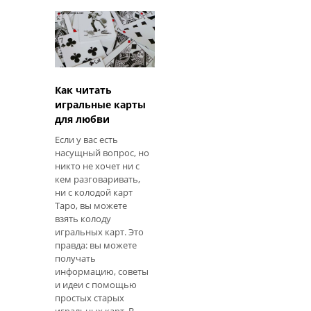
руководить и
править, тогда как
королевы знают, что
им не нужн
Как читать
игральные карты
для любви
Если у вас есть
насущный вопрос, но
никто не хочет ни с
кем разговаривать,
ни с колодой карт
Таро, вы можете
взять колоду
игральных карт. Это
правда: вы можете
получать
информацию, советы
и идеи с помощью
простых старых
игральных карт. В