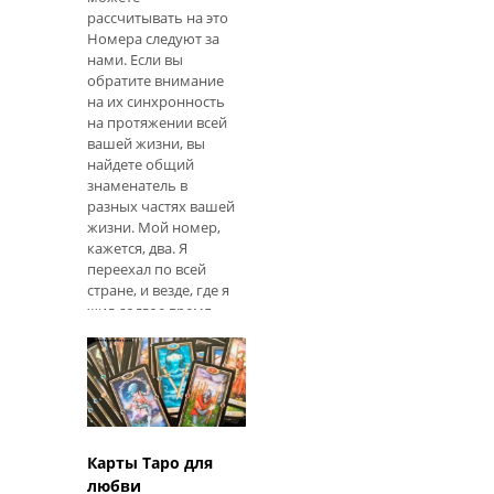
рассчитывать на это
Номера следуют за
нами. Если вы
обратите внимание
на их синхронность
на протяжении всей
вашей жизни, вы
найдете общий
знаменатель в
разных частях вашей
жизни. Мой номер,
кажется, два. Я
переехал по всей
стране, и везде, где я
жил долгое время,
двое были
вовлечены в этот
адрес. Я не замечал,
как часто это
происходило, пока я
не вытащил свой
кредитный отч
Карты Таро для
любви