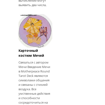
вычислений могут
выявить два числа,
которые влияют на
вашу личность, и
какие преимущества
и недостатки вы
можете встретить в
течение своей жизни.
В нумерологии, в
частно
Motherpeace
Круглый Таро
Карточный
костюм Мечей
Связаться с автором
Мечи Введение Мечи
в Motherpeace Round
Tarot Deck являются
символами общения
и связаны с стихией
воздуха. Все
умственные действия
и способности
сосредоточиться на