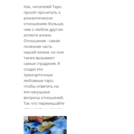
Нас, читателей Таро,
просят прочитать о
романтических
отношениях больше,
чем о любом другом
аспекте жизни.
Отношения - самая
полезная часть
нашей жизни, но они
также вызывают
самые страдания. Я
создал эти
трехкарточные
любовные таро,
чтобы ответить на
эти насущные
вопросы отношений.
Так что перемешайте
свои карты и начнем.
Частота чтения Таро
Пр