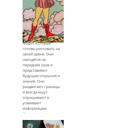
Судебные
карточки -
Страница мечей
Таро: Страницы
Страницы на Таро -
это исследователи,
они - «молодые
люди», которые
готовы рисковать на
своей арене. Они
находятся на
переднем крае и
представляют
будущие открытия и
знания. Они
раздвигают границы
и всегда ищут,
опрашивают и
усваивают
информацию.
Страницы также
демонстрируют свою
незрелость - не