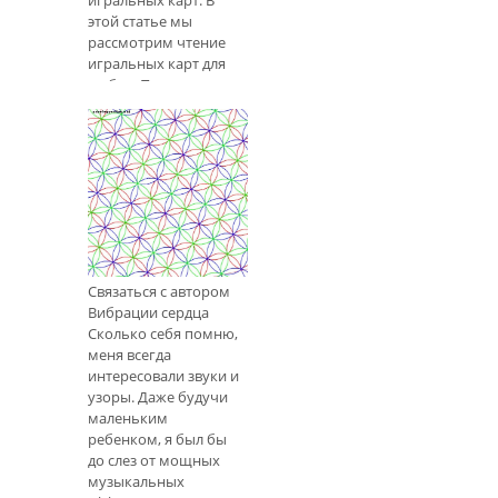
этой статье мы
рассмотрим чтение
игральных карт для
любви. При
использовании
описанного здесь
метода важно
придерживаться
показаний одной
карточки. Если вы
начнете
На какую частоту
комбинировать
вы настроены?
карты,
Связаться с автором
Вибрации сердца
Сколько себя помню,
меня всегда
интересовали звуки и
узоры. Даже будучи
маленьким
ребенком, я был бы
до слез от мощных
музыкальных