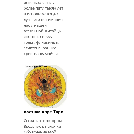
использовалась
более пяти тысяч лет
и используется для
лучшего понимания
нас и нашей
вселенной. Китайцы,
японцы, евреи,
греки, финикийцы,
египтяне, ранние
христиане, майя и
инки использовали
цифры как способ
получения знаний о
себе и мире, в
котором м
Материнский
круг круглый
костюм карт Таро
Связаться с автором
Введение в палочки
Объяснение этой