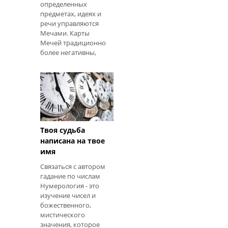
определенных
предметах, идеях и
речи управляются
Мечами. Карты
Мечей традиционно
более негативны,
чем другие масти,
потому что общение
и слова между
людьми часто
заставляют их
вступать в
разногласия и
борьбу. Ситуации с
Твоя судьба
мечами заставл
написана на твое
имя
Связаться с автором
гадание по числам
Нумерология - это
изучение чисел и
божественного,
мистического
значения, которое