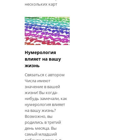
нескольких карт
часто запутывает
проблему. Еще карты
мутят зеркало
отражения. Если вам
нуж
Нумерология
влияет на вашу
жизнь
Связаться с автором
Числа имеют
значение в вашей
жизни! Вы когда-
нибудь замечали, как
нумерология влияет
на вашу жизнь?
Возможно, вы
родились в третий
день месяца. Вы
самый младший
ребенок в семье, в