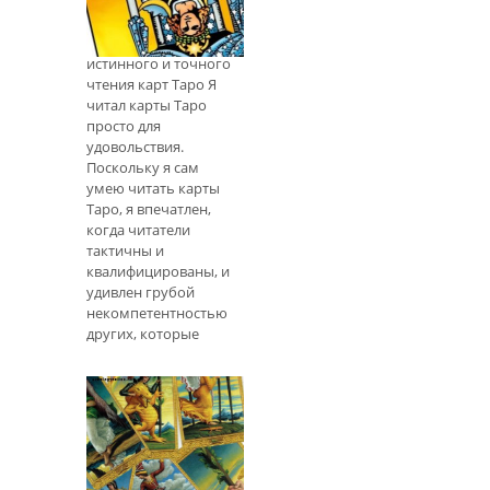
протяжении многих
лет. Я
Карта Таро, обратная
Получение
истинного и точного
чтения карт Таро Я
читал карты Таро
просто для
удовольствия.
Поскольку я сам
умею читать карты
Таро, я впечатлен,
когда читатели
тактичны и
квалифицированы, и
удивлен грубой
некомпетентностью
других, которые
пытаются извлечь
выгоду из уязвимых
людей. Стол на
экстрасенсорной
ярмарке, или
программное
обеспечение Таро,