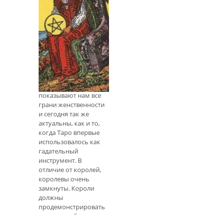
что просто
посмотреть
Придворные
карты: королева
пентаклей
"Земля-Мать"
Королева Таро Куинс
- сложные
персонажи. Они
показывают нам все
грани женственности
и сегодня так же
актуальны, как и то,
когда Таро впервые
использовалось как
гадательный
инструмент. В
отличие от королей,
королевы очень
замкнуты. Короли
должны
продемонстрировать
свою способность