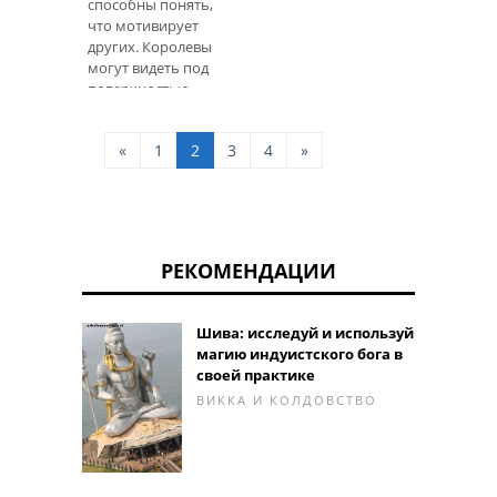
способны понять,
что мотивирует
других. Королевы
могут видеть под
поверхностью,
чтобы заглянуть в
вашу душу.
«
1
2
3
4
»
Королевы знают, что
никто не является
положительным или
отрицательным.
Должна быть смесь,
чтобы сделать целое.
РЕКОМЕНДАЦИИ
Они, как правило,
гораздо более т
Шива: исследуй и используй
магию индуистского бога в
своей практике
ВИККА И КОЛДОВСТВО