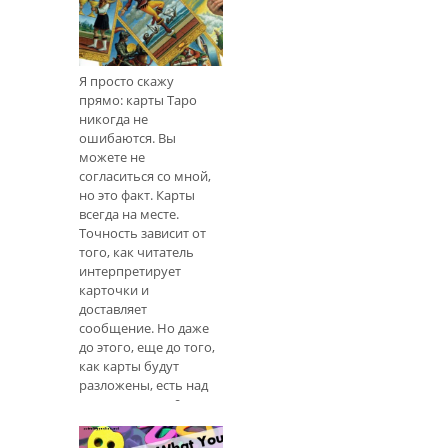
или число 1-888 не
Насколько точны
означает, что
показания карт
Искатель (это вы)
Таро?
получит искреннее и
Я просто скажу
точное чтение. Вам
прямо: карты Таро
нужен знающий и
никогда не
опытный читатель,
ошибаются. Вы
так что вот советы по
можете не
сортировке
согласиться со мной,
реального от
но это факт. Карты
поддельного (
всегда на месте.
Точность зависит от
того, как читатель
интерпретирует
карточки и
доставляет
сообщение. Но даже
до этого, еще до того,
как карты будут
разложены, есть над
чем подумать. 9
факторов, которые
влияют на чтение