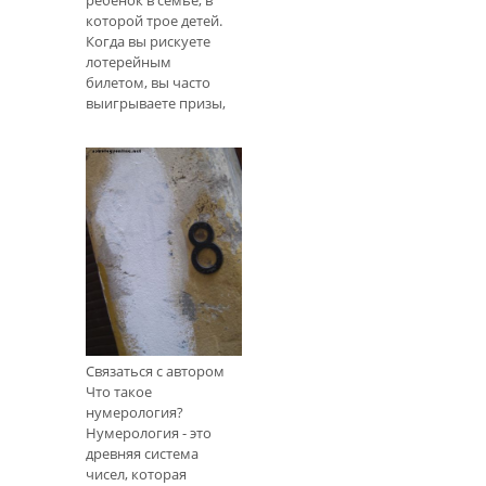
которой трое детей.
Когда вы рискуете
лотерейным
билетом, вы часто
выигрываете призы,
если делаете ставку
на билет с номером
три. Ваша первая
квартира в 3-м доме
3-го дома. Это не
просто совпаден
Как определить
номер вашего
жизненного пути
и что это значит
Связаться с автором
Что такое
нумерология?
Нумерология - это
древняя система
чисел, которая