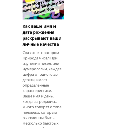
карт Таро
Задаваемый вопрос
Непознаваемое
будущее Ны
Как ваше имя и
дата рождения
раскрывают ваши
личные качества
Связаться с автором
Природа чисел При
изучении чисел, или
нумерологии, каждая
цифра от одного до
девяти, имеет
определенные
характеристики.
Ваше имя и день,
когда вы родились,
много говорят о типе
человека, которым
вы склонны быть.
Несколько быстрых