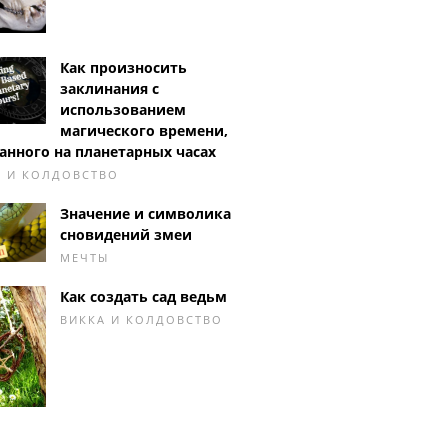
Как произносить
заклинания с
использованием
магического времени,
анного на планетарных часах
А И КОЛДОВСТВО
Значение и символика
сновидений змеи
МЕЧТЫ
Как создать сад ведьм
ВИККА И КОЛДОВСТВО