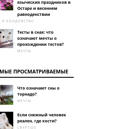
языческих праздников в
Остаре и весеннем
равноденствии
А И КОЛДОВСТВО
Тесты в снах: что
означают мечты о
прохождении тестов?
МЕЧТЫ
МЫЕ ПРОСМАТРИВАЕМЫЕ
Что означают сны о
торнадо?
МЕЧТЫ
Если снежный человек
реален, где кости?
CRYPTIDS