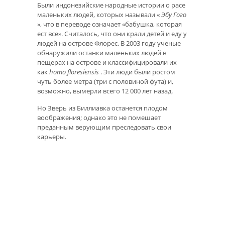
Были индонезийские народные истории о расе
маленьких людей, которых называли «
Эбу Гого
», что в переводе означает «бабушка, которая
ест все». Считалось, что они крали детей и еду у
людей на острове Флорес. В 2003 году ученые
обнаружили останки маленьких людей в
пещерах на острове и классифицировали их
как
homo floresiensis
. Эти люди были ростом
чуть более метра (три с половиной фута) и,
возможно, вымерли всего 12 000 лет назад.
Но Зверь из Биллиавка останется плодом
воображения; однако это не помешает
преданным верующим преследовать свои
карьеры.