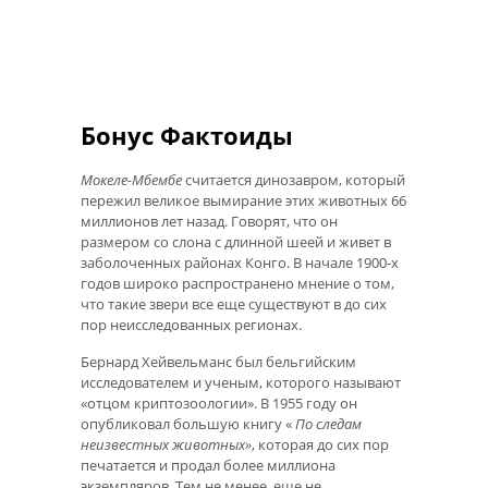
Бонус Фактоиды
Мокеле-Мбембе
считается динозавром, который
пережил великое вымирание этих животных 66
миллионов лет назад. Говорят, что он
размером со слона с длинной шеей и живет в
заболоченных районах Конго. В начале 1900-х
годов широко распространено мнение о том,
что такие звери все еще существуют в до сих
пор неисследованных регионах.
Бернард Хейвельманс был бельгийским
исследователем и ученым, которого называют
«отцом криптозоологии». В 1955 году он
опубликовал большую книгу «
По следам
неизвестных животных»
, которая до сих пор
печатается и продал более миллиона
экземпляров. Тем не менее, еще не