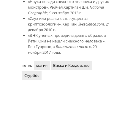
«Наука позади снежного человека и других
монстров». Рэйчел Хартиган Ши,
National
Geographic
, 9 сентября 2013 г.
«Слух или реальность: существа
криптозоологии». Кер Тан,
livescience.com
, 21
декабря 2010 г.
«ДНК ученых проверила девять образцов
йети. Они не нашли снежного человека ».
Бен Гуарино, «
Вашингтон
пост »
, 29
ноября 2017 года.
теги:
магия
Викка и Колдовство
Cryptids