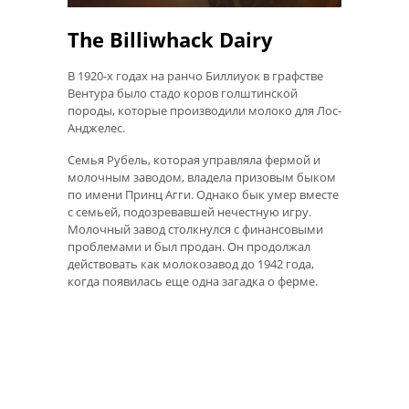
The Billiwhack Dairy
В 1920-х годах на ранчо Биллиуок в графстве
Вентура было стадо коров голштинской
породы, которые производили молоко для Лос-
Анджелес.
Семья Рубель, которая управляла фермой и
молочным заводом, владела призовым быком
по имени Принц Агги. Однако бык умер вместе
с семьей, подозревавшей нечестную игру.
Молочный завод столкнулся с финансовыми
проблемами и был продан. Он продолжал
действовать как молокозавод до 1942 года,
когда появилась еще одна загадка о ферме.