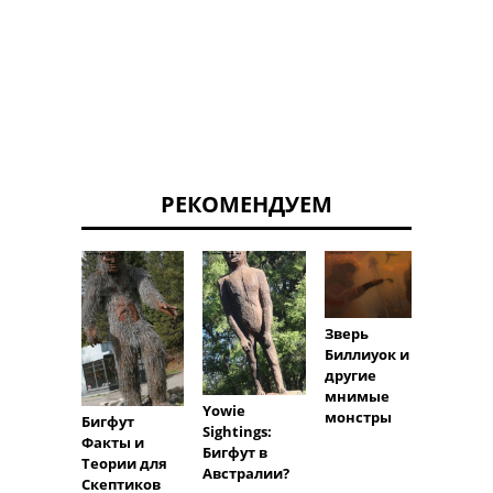
РЕКОМЕНДУЕМ
Зверь
Биллиуок и
Набл
другие
и вид
мнимые
Yowie
Чупак
монстры
Бигфут
Sightings:
Доказ
Факты и
Бигфут в
тво л
Теории для
Австралии?
реаль
Скептиков