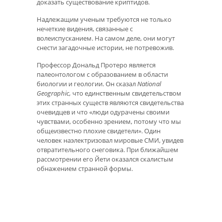
доказать существование криптидов.
Надлежащим ученым требуются не только
нечеткие видения, связанные с
волеиспусканием. На самом деле, они могут
снести загадочные истории, не потревожив.
Профессор Дональд Протеро является
палеонтологом с образованием в области
биологии и геологии. Он сказал
National
Geographic,
что единственным свидетельством
этих странных существ являются свидетельства
очевидцев и что «люди одурачены своими
чувствами, особенно зрением, потому что мы
общеизвестно плохие свидетели». Один
человек наэлектризовал мировые СМИ, увидев
отвратительного снеговика. При ближайшем
рассмотрении его Йети оказался скалистым
обнажением странной формы.