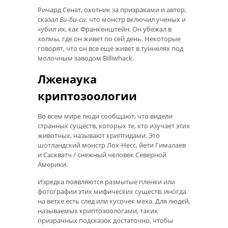
Ричард Сенат, охотник за призраками и автор,
сказал
Би-би-си,
что монстр включил ученых и
«убил их, как Франкенштейн. Он убежал в
холмы, где он живет по сей день. Некоторые
говорят, что он все еще живет в туннелях под
молочным заводом Billiwhack.
Лженаука
криптозоологии
Во всем мире люди сообщают, что видели
странных существ, которых те, кто изучает этих
животных, называют криптидами. Это
шотландский монстр Лох-Несс, йети Гималаев
и Саскватч / снежный человек Северной
Америки.
Изредка появляются размытые пленки или
фотографии этих мифических существ; иногда
на ветке есть след или кусочек меха. Для людей,
называемых криптозоологами, таких
призрачных подсказок достаточно, чтобы